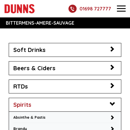
01698 727777
BITTERMENS-AMERE-SAUVAGE
Soft Drinks
Beers & Ciders
RTDs
Spirits
Absinthe & Pastis
Brandy