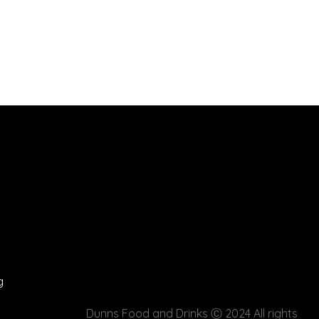
g
Dunns Food and Drinks
Ⓒ 2024 All rights