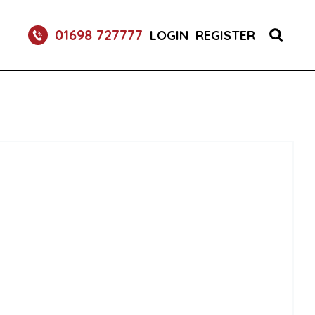
RETURNABLE GLASS BOTTLE SOFT DRINK 750ML
01698 727777
LOGIN
REGISTER
UM 70CL