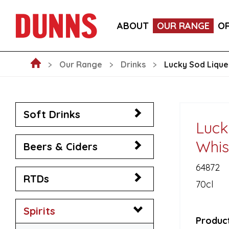
LA FORNARINA PROSECCO DOC MILLESIMATO EXT
ABOUT
OUR RANGE
O
VICTORIA MALAGA CERVEZA LAGER CANS 330ML
Our Range
Drinks
Lucky Sod Liqueu
Soft Drinks
Luck
Whi
Beers & Ciders
64872
RTDs
70cl
Spirits
Product