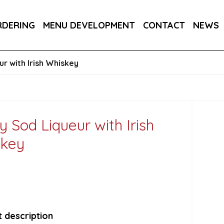
RA DRY 6X75CL
MAINE AMERICAN CREAM SODA 
RDERING
MENU DEVELOPMENT
CONTACT
NEWS
RON BARCELO RON DOMINICANO GRAN ANEJO R
r with Irish Whiskey
y Sod Liqueur with Irish
skey
 description